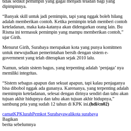
tidak sedikit pemimpin yang gagal menjadi teladan bagi yang
dipimpinnya.
“Banyak skill untuk jadi pemimpin, tapi yang nggak boleh hilang
adalah memberikan contoh. Ketika pemimpin telah memberi contoh
keteladanan, maka kata-katanya akan didengarkan orang lain. Bu
Risma ini termasuk pemimpin yang mampu memberikan contoh,”
ujar Girih.
Menurut Girih, Surabaya merupakan kota yang punya komitmen
untuk mewujudkan pemerintahan bersih dengan sistem e-
government yang telah diterapkan sejak 2010 lalu.
Namun, selain sistem bagus, yang terpenting adalah ‘penjaga’ nya
memiliki integritas.
“Sistem sebagus apapun dan sekuat apapun, tapi kalau penjaganya
bisa dibobol nggak ada gunanya. Karenanya, yang terpenting adalah
memimpin keteladanan, selesai dengan dirinya sendiri dan tahu akan
tujuan akhir hidupnya dan tahu akan tujuan akhir hidupnya,”
sambung pria yang sudah 12 tahun di KPK ini.
(hdi/cn02)
camat
KPK
lurah
Pemkot Surabaya
walikota surabaya
Bagikan
berita sebelumnya