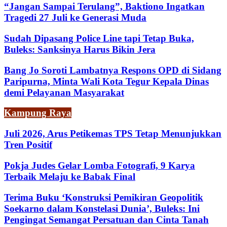
“Jangan Sampai Terulang”, Baktiono Ingatkan
Tragedi 27 Juli ke Generasi Muda
Sudah Dipasang Police Line tapi Tetap Buka,
Buleks: Sanksinya Harus Bikin Jera
Bang Jo Soroti Lambatnya Respons OPD di Sidang
Paripurna, Minta Wali Kota Tegur Kepala Dinas
demi Pelayanan Masyarakat
Kampung Raya
Juli 2026, Arus Petikemas TPS Tetap Menunjukkan
Tren Positif
Pokja Judes Gelar Lomba Fotografi, 9 Karya
Terbaik Melaju ke Babak Final
Terima Buku ‘Konstruksi Pemikiran Geopolitik
Soekarno dalam Konstelasi Dunia’, Buleks: Ini
Pengingat Semangat Persatuan dan Cinta Tanah