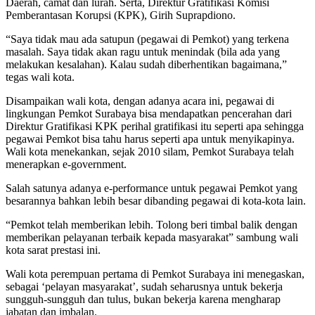
Daerah, camat dan lurah. Serta, Direktur Gratifikasi Komisi
Pemberantasan Korupsi (KPK), Girih Suprapdiono.
“Saya tidak mau ada satupun (pegawai di Pemkot) yang terkena
masalah. Saya tidak akan ragu untuk menindak (bila ada yang
melakukan kesalahan). Kalau sudah diberhentikan bagaimana,”
tegas wali kota.
Disampaikan wali kota, dengan adanya acara ini, pegawai di
lingkungan Pemkot Surabaya bisa mendapatkan pencerahan dari
Direktur Gratifikasi KPK perihal gratifikasi itu seperti apa sehingga
pegawai Pemkot bisa tahu harus seperti apa untuk menyikapinya.
Wali kota menekankan, sejak 2010 silam, Pemkot Surabaya telah
menerapkan e-government.
Salah satunya adanya e-performance untuk pegawai Pemkot yang
besarannya bahkan lebih besar dibanding pegawai di kota-kota lain.
“Pemkot telah memberikan lebih. Tolong beri timbal balik dengan
memberikan pelayanan terbaik kepada masyarakat” sambung wali
kota sarat prestasi ini.
Wali kota perempuan pertama di Pemkot Surabaya ini menegaskan,
sebagai ‘pelayan masyarakat’, sudah seharusnya untuk bekerja
sungguh-sungguh dan tulus, bukan bekerja karena mengharap
jabatan dan imbalan.