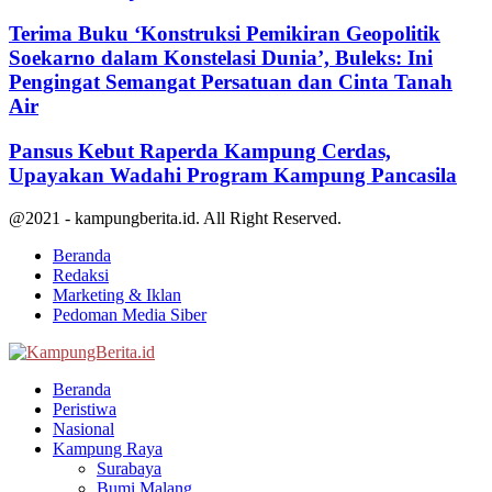
Terima Buku ‘Konstruksi Pemikiran Geopolitik
Soekarno dalam Konstelasi Dunia’, Buleks: Ini
Pengingat Semangat Persatuan dan Cinta Tanah
Air
Pansus Kebut Raperda Kampung Cerdas,
Upayakan Wadahi Program Kampung Pancasila
@2021 - kampungberita.id. All Right Reserved.
Beranda
Redaksi
Marketing & Iklan
Pedoman Media Siber
Facebook
Twitter
Youtube
Beranda
Peristiwa
Nasional
Kampung Raya
Surabaya
Bumi Malang