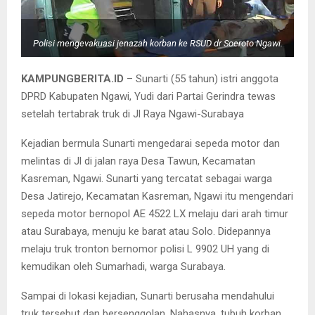
Polisi mengevakuasi jenazah korban ke RSUD dr Soeroto Ngawi.
KAMPUNGBERITA.ID
– Sunarti (55 tahun) istri anggota
DPRD Kabupaten Ngawi, Yudi dari Partai Gerindra tewas
setelah tertabrak truk di Jl Raya Ngawi-Surabaya
Kejadian bermula Sunarti mengedarai sepeda motor dan
melintas di Jl di jalan raya Desa Tawun, Kecamatan
Kasreman, Ngawi. Sunarti yang tercatat sebagai warga
Desa Jatirejo, Kecamatan Kasreman, Ngawi itu mengendari
sepeda motor bernopol AE 4522 LX melaju dari arah timur
atau Surabaya, menuju ke barat atau Solo. Didepannya
melaju truk tronton bernomor polisi L 9902 UH yang di
kemudikan oleh Sumarhadi, warga Surabaya.
Sampai di lokasi kejadian, Sunarti berusaha mendahului
truk tersebut dan bersenggolan. Nahasnya, tubuh korban