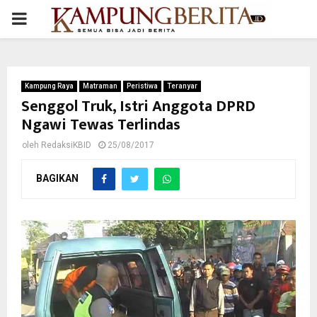
PRIMARY
MENU
Kampung Raya
Matraman
Peristiwa
Teranyar
Senggol Truk, Istri Anggota DPRD
Ngawi Tewas Terlindas
oleh
RedaksiKBID
25/08/2017
BAGIKAN