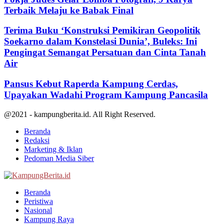
Terbaik Melaju ke Babak Final
Terima Buku ‘Konstruksi Pemikiran Geopolitik
Soekarno dalam Konstelasi Dunia’, Buleks: Ini
Pengingat Semangat Persatuan dan Cinta Tanah
Air
Pansus Kebut Raperda Kampung Cerdas,
Upayakan Wadahi Program Kampung Pancasila
@2021 - kampungberita.id. All Right Reserved.
Beranda
Redaksi
Marketing & Iklan
Pedoman Media Siber
Facebook
Twitter
Youtube
Beranda
Peristiwa
Nasional
Kampung Raya