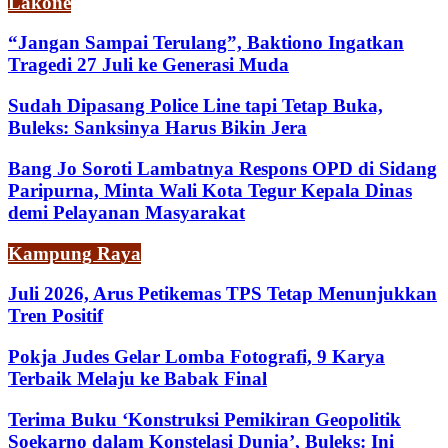
Lakone
“Jangan Sampai Terulang”, Baktiono Ingatkan
Tragedi 27 Juli ke Generasi Muda
Sudah Dipasang Police Line tapi Tetap Buka,
Buleks: Sanksinya Harus Bikin Jera
Bang Jo Soroti Lambatnya Respons OPD di Sidang
Paripurna, Minta Wali Kota Tegur Kepala Dinas
demi Pelayanan Masyarakat
Kampung Raya
Juli 2026, Arus Petikemas TPS Tetap Menunjukkan
Tren Positif
Pokja Judes Gelar Lomba Fotografi, 9 Karya
Terbaik Melaju ke Babak Final
Terima Buku ‘Konstruksi Pemikiran Geopolitik
Soekarno dalam Konstelasi Dunia’, Buleks: Ini