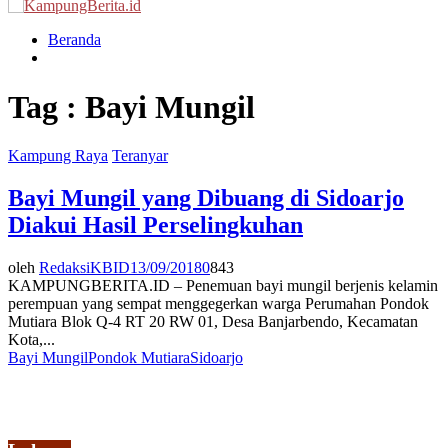
Menu
Beranda
Tag : Bayi Mungil
Kampung Raya
Teranyar
Bayi Mungil yang Dibuang di Sidoarjo
Diakui Hasil Perselingkuhan
oleh
RedaksiKBID
13/09/2018
0
843
KAMPUNGBERITA.ID – Penemuan bayi mungil berjenis kelamin
perempuan yang sempat menggegerkan warga Perumahan Pondok
Mutiara Blok Q-4 RT 20 RW 01, Desa Banjarbendo, Kecamatan
Kota,...
Bayi Mungil
Pondok Mutiara
Sidoarjo