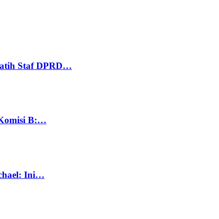
Latih Staf DPRD…
 Komisi B:…
chael: Ini…