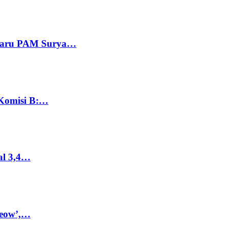
 Baru PAM Surya…
 Komisi B:…
al 3,4…
Meow’,…