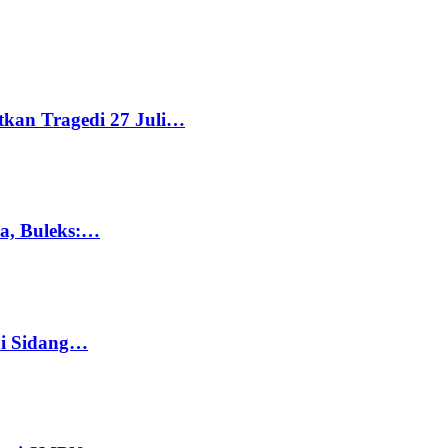
tkan Tragedi 27 Juli…
ka, Buleks:…
di Sidang…