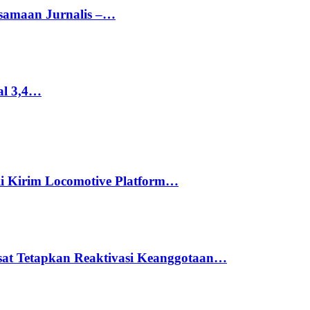
rsamaan Jurnalis –…
al 3,4…
li Kirim Locomotive Platform…
usat Tetapkan Reaktivasi Keanggotaan…