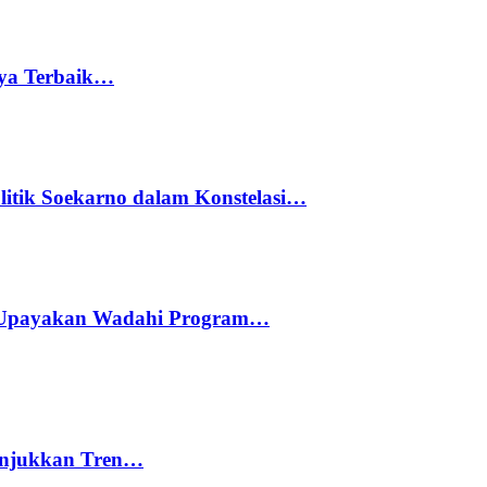
rya Terbaik…
litik Soekarno dalam Konstelasi…
 Upayakan Wadahi Program…
nunjukkan Tren…