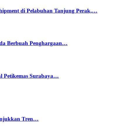
hipment di Pelabuhan Tanjung Perak,…
ada Berbuah Penghargaan…
nal Petikemas Surabaya…
nunjukkan Tren…