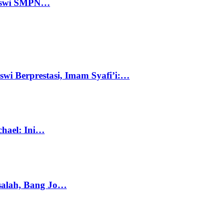
 Siswi SMPN…
swi Berprestasi, Imam Syafi’i:…
chael: Ini…
salah, Bang Jo…