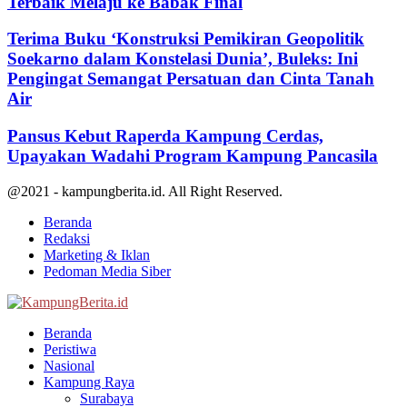
Terbaik Melaju ke Babak Final
Terima Buku ‘Konstruksi Pemikiran Geopolitik
Soekarno dalam Konstelasi Dunia’, Buleks: Ini
Pengingat Semangat Persatuan dan Cinta Tanah
Air
Pansus Kebut Raperda Kampung Cerdas,
Upayakan Wadahi Program Kampung Pancasila
@2021 - kampungberita.id. All Right Reserved.
Beranda
Redaksi
Marketing & Iklan
Pedoman Media Siber
Facebook
Twitter
Youtube
Beranda
Peristiwa
Nasional
Kampung Raya
Surabaya