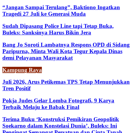
“Jangan Sampai Terulang”, Baktiono Ingatkan
Tragedi 27 Juli ke Generasi Muda
Sudah Dipasang Police Line tapi Tetap Buka,
Buleks: Sanksinya Harus Bikin Jera
Bang Jo Soroti Lambatnya Respons OPD di Sidang
Paripurna, Minta Wali Kota Tegur Kepala Dinas
demi Pelayanan Masyarakat
Kampung Raya
Juli 2026, Arus Petikemas TPS Tetap Menunjukkan
Tren Positif
Pokja Judes Gelar Lomba Fotografi, 9 Karya
Terbaik Melaju ke Babak Final
Terima Buku ‘Konstruksi Pemikiran Geopolitik
Soekarno dalam Konstelasi Dunia’, Buleks: Ini
Pengingat Semangat Persatuan dan Cinta Tanah