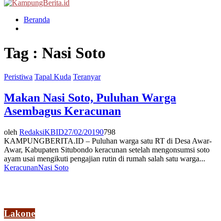
Menu
Beranda
Tag : Nasi Soto
Peristiwa
Tapal Kuda
Teranyar
Makan Nasi Soto, Puluhan Warga
Asembagus Keracunan
oleh
RedaksiKBID
27/02/2019
0
798
KAMPUNGBERITA.ID – Puluhan warga satu RT di Desa Awar-
Awar, Kabupaten Situbondo keracunan setelah mengonsumsi soto
ayam usai mengikuti pengajian rutin di rumah salah satu warga...
Keracunan
Nasi Soto
Lakone