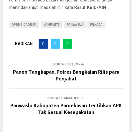
komisioner bertiga bakal menggelar rapat pleno untuk
menindaklanjuti masalah ini,” kata Rasul.
KBID-AIN
DPRD SIDAORJO
KAMPANYE
PANWASLU
PILKADA
BAGIKAN
BERITA SEBELUMNYA
Panen Tangkapan, Polres Bangkalan Rilis para
Penjahat
BERITA SELANJUTNYA
Panwaslu Kabupaten Pamekasan Tertibkan APK
Tak Sesuai Kesepakatan