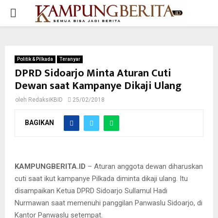
PRIMARY
MENU
Politik & Pilkada
Teranyar
DPRD Sidoarjo Minta Aturan Cuti
Dewan saat Kampanye Dikaji Ulang
oleh
RedaksiKBID
25/02/2018
BAGIKAN
Ketua DPRD Sidoarjo Sullamul Hadi Nurmawan (tengah)
memberikan keterangan usai memberikan klarifikasi kepada
Panwaslu Sidoarjo
KAMPUNGBERITA.ID
– Aturan anggota dewan diharuskan
cuti saat ikut kampanye Pilkada diminta dikaji ulang. Itu
disampaikan Ketua DPRD Sidoarjo Sullamul Hadi
Nurmawan saat memenuhi panggilan Panwaslu Sidoarjo, di
Kantor Panwaslu setempat.