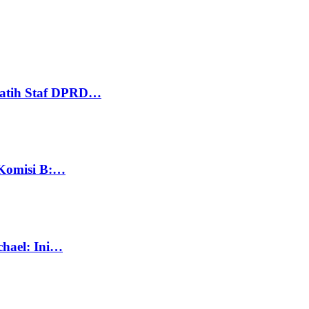
Latih Staf DPRD…
 Komisi B:…
chael: Ini…