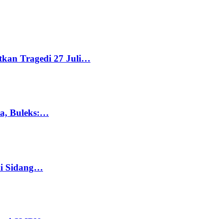
tkan Tragedi 27 Juli…
ka, Buleks:…
di Sidang…