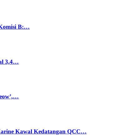
 Komisi B:…
al 3,4…
Meow’,…
 Marine Kawal Kedatangan QCC…