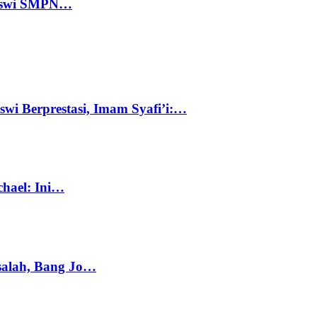
 Siswi SMPN…
swi Berprestasi, Imam Syafi’i:…
chael: Ini…
salah, Bang Jo…