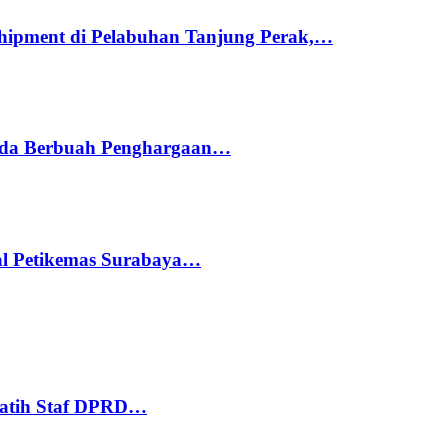
hipment di Pelabuhan Tanjung Perak,…
ada Berbuah Penghargaan…
nal Petikemas Surabaya…
Latih Staf DPRD…