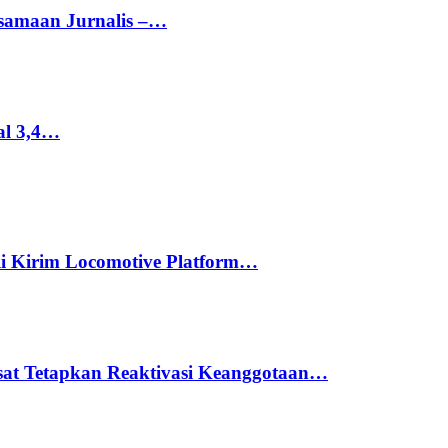
rsamaan Jurnalis –…
al 3,4…
li Kirim Locomotive Platform…
usat Tetapkan Reaktivasi Keanggotaan…