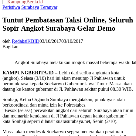
Menu
Peristiwa
Surabaya
Teranyar
Tuntut Pembatasan Taksi Online, Seluruh
Sopir Angkot Surabaya Gelar Demo
oleh
RedaksiKBID
03/10/2017
03/10/2017
Bagikan
Angkot Surabaya melakukan mogok massal beberapa waktu la
KAMPUNGBERITA.ID
– Lebih dari seribu angkutan kota
(angkot), Selasa (3/10) hari ini akan menutup Jl Pahlawan untuk
berunjuk rasa kepada Soekarwo Gubernur Jawa Timur. Massa akan
datang ke kantor gubernur di Jl. Pahlawan sekitar pukul 08.30 WIB.
Sonhaji, Ketua Organda Surabaya mengatakan, pihaknya sudah
berkoordinasi dan minta izin ke Polrestabes.
”Besok (selasa) perwakilan angkot dari seluruh Surabaya akan turun
dan memarkir kendaraan di Jl Pahlawan depan kantor gubernur,”
kata Sonhaji seperti dilansir suarasurabaya.net, Senin (2/10).
Massa akan mendesak Soekarwo segera menerapkan peraturan