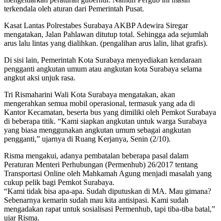
terkendala oleh aturan dari Pemerintah Pusat.
Kasat Lantas Polrestabes Surabaya AKBP Adewira Siregar
mengatakan, Jalan Pahlawan ditutup total. Sehingga ada sejumlah
arus lalu lintas yang dialihkan. (pengalihan arus lalin, lihat grafis).
Di sisi lain, Pemerintah Kota Surabaya menyediakan kendaraan
pengganti angkutan umum atau angkutan kota Surabaya selama
angkut aksi unjuk rasa.
Tri Rismaharini Wali Kota Surabaya mengatakan, akan
mengerahkan semua mobil operasional, termasuk yang ada di
Kantor Kecamatan, beserta bus yang dimiliki oleh Pemkot Surabaya
di beberapa titik. “Kami siapkan angkutan untuk warga Surabaya
yang biasa menggunakan angkutan umum sebagai angkutan
pengganti,” ujarnya di Ruang Kerjanya, Senin (2/10).
Risma mengakui, adanya pembatalan beberapa pasal dalam
Peraturan Menteri Perhubungan (Permenhub) 26/2017 tentang
Transportasi Online oleh Mahkamah Agung menjadi masalah yang
cukup pelik bagi Pemkot Surabaya.
“Kami tidak bisa apa-apa. Sudah diputuskan di MA. Mau gimana?
Sebenarnya kemarin sudah mau kita antisipasi. Kami sudah
mengadakan rapat untuk sosialisasi Permenhub, tapi tiba-tiba batal,”
ujar Risma.