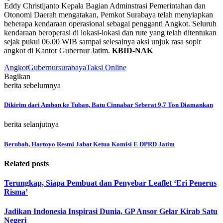
Eddy Christijanto Kepala Bagian Adminstrasi Pemerintahan dan
Otonomi Daerah mengatakan, Pemkot Surabaya telah menyiapkan
beberapa kendaraan operasional sebagai pengganti Angkot. Seluruh
kendaraan beroperasi di lokasi-lokasi dan rute yang telah ditentukan
sejak pukul 06.00 WIB sampai selesainya aksi unjuk rasa sopir
angkot di Kantor Gubernur Jatim.
KBID-NAK
Angkot
Gubernur
surabaya
Taksi Online
Bagikan
berita sebelumnya
Dikirim dari Ambon ke Tuban, Batu Cinnabar Seberat 9,7 Ton Diamankan
berita selanjutnya
Berubah, Hartoyo Resmi Jabat Ketua Komisi E DPRD Jatim
Related posts
Terungkap, Siapa Pembuat dan Penyebar Leaflet ‘Eri Penerus
Risma’
Jadikan Indonesia Inspirasi Dunia, GP Ansor Gelar Kirab Satu
Negeri