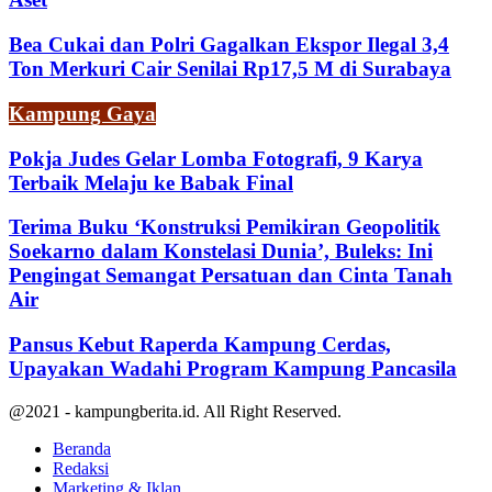
Bea Cukai dan Polri Gagalkan Ekspor Ilegal 3,4
Ton Merkuri Cair Senilai Rp17,5 M di Surabaya
Kampung Gaya
Pokja Judes Gelar Lomba Fotografi, 9 Karya
Terbaik Melaju ke Babak Final
Terima Buku ‘Konstruksi Pemikiran Geopolitik
Soekarno dalam Konstelasi Dunia’, Buleks: Ini
Pengingat Semangat Persatuan dan Cinta Tanah
Air
Pansus Kebut Raperda Kampung Cerdas,
Upayakan Wadahi Program Kampung Pancasila
@2021 - kampungberita.id. All Right Reserved.
Beranda
Redaksi
Marketing & Iklan