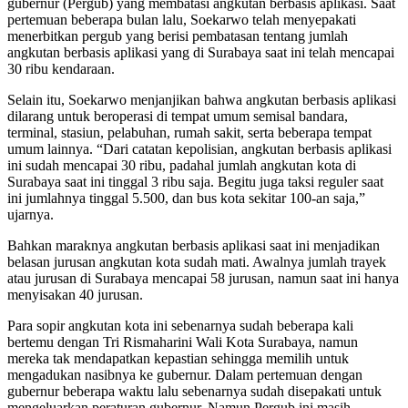
gubernur (Pergub) yang membatasi angkutan berbasis aplikasi. Saat
pertemuan beberapa bulan lalu, Soekarwo telah menyepakati
menerbitkan pergub yang berisi pembatasan tentang jumlah
angkutan berbasis aplikasi yang di Surabaya saat ini telah mencapai
30 ribu kendaraan.
Selain itu, Soekarwo menjanjikan bahwa angkutan berbasis aplikasi
dilarang untuk beroperasi di tempat umum semisal bandara,
terminal, stasiun, pelabuhan, rumah sakit, serta beberapa tempat
umum lainnya. “Dari catatan kepolisian, angkutan berbasis aplikasi
ini sudah mencapai 30 ribu, padahal jumlah angkutan kota di
Surabaya saat ini tinggal 3 ribu saja. Begitu juga taksi reguler saat
ini jumlahnya tinggal 5.500, dan bus kota sekitar 100-an saja,”
ujarnya.
Bahkan maraknya angkutan berbasis aplikasi saat ini menjadikan
belasan jurusan angkutan kota sudah mati. Awalnya jumlah trayek
atau jurusan di Surabaya mencapai 58 jurusan, namun saat ini hanya
menyisakan 40 jurusan.
Para sopir angkutan kota ini sebenarnya sudah beberapa kali
bertemu dengan Tri Rismaharini Wali Kota Surabaya, namun
mereka tak mendapatkan kepastian sehingga memilih untuk
mengadukan nasibnya ke gubernur. Dalam pertemuan dengan
gubernur beberapa waktu lalu sebenarnya sudah disepakati untuk
mengeluarkan peraturan gubernur. Namun Pergub ini masih