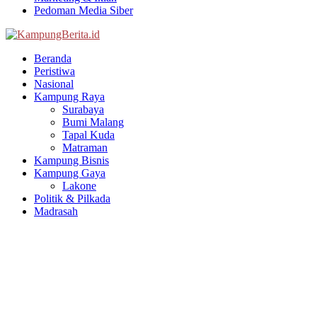
Pedoman Media Siber
Facebook
Twitter
Youtube
Beranda
Peristiwa
Nasional
Kampung Raya
Surabaya
Bumi Malang
Tapal Kuda
Matraman
Kampung Bisnis
Kampung Gaya
Lakone
Politik & Pilkada
Madrasah