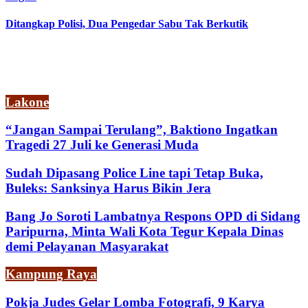
Ditangkap Polisi, Dua Pengedar Sabu Tak Berkutik
Lakone
“Jangan Sampai Terulang”, Baktiono Ingatkan
Tragedi 27 Juli ke Generasi Muda
Sudah Dipasang Police Line tapi Tetap Buka,
Buleks: Sanksinya Harus Bikin Jera
Bang Jo Soroti Lambatnya Respons OPD di Sidang
Paripurna, Minta Wali Kota Tegur Kepala Dinas
demi Pelayanan Masyarakat
Kampung Raya
Pokja Judes Gelar Lomba Fotografi, 9 Karya